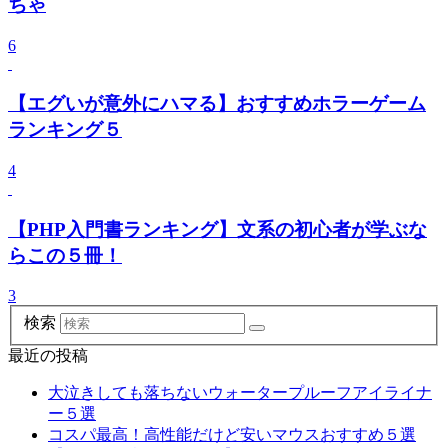
ちゃ
6
【エグいが意外にハマる】おすすめホラーゲーム
ランキング５
4
【PHP入門書ランキング】文系の初心者が学ぶな
らこの５冊！
3
検索
最近の投稿
大泣きしても落ちないウォータープルーフアイライナ
ー５選
コスパ最高！高性能だけど安いマウスおすすめ５選