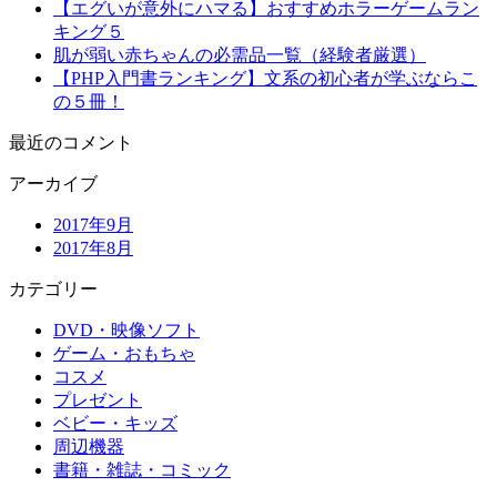
【エグいが意外にハマる】おすすめホラーゲームラン
キング５
肌が弱い赤ちゃんの必需品一覧（経験者厳選）
【PHP入門書ランキング】文系の初心者が学ぶならこ
の５冊！
最近のコメント
アーカイブ
2017年9月
2017年8月
カテゴリー
DVD・映像ソフト
ゲーム・おもちゃ
コスメ
プレゼント
ベビー・キッズ
周辺機器
書籍・雑誌・コミック